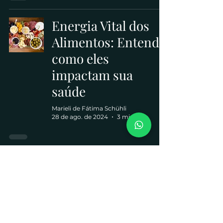
Energia Vital dos
Alimentos: Entenda
como eles
impactam sua
saúde
Marieli de Fátima Schühli
28 de ago. de 2024
3 min de leitura
Espaço Ackus
Av. Sen. Salgado Filho, 4597 - Uberaba
Curitiba - PR