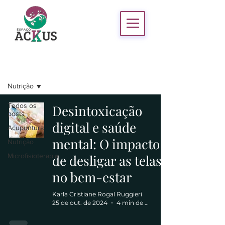
Blog
Nutrição
Todos os
Desintoxicação
posts
digital e saúde
Acupuntura
mental: O impacto
Nutrição
Microfisioterapia
de desligar as telas
no bem-estar
Karla Cristiane Rogal Ruggieri
25 de out. de 2024
4 min de leitura