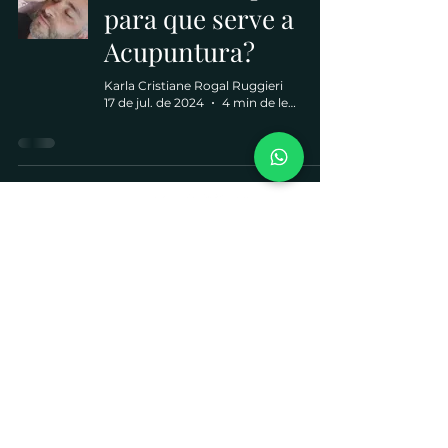
para que serve a
Acupuntura?
Karla Cristiane Rogal Ruggieri
17 de jul. de 2024
4 min de leitura
Espaço Ackus
Av. Sen. Salgado Filho, 4597 - Uberaba
Curitiba - PR
Tel:
+55 (41) 98406-1978
email:
contato@espacoackus.com.br
Todos os direitos reservados -
Espaço Ackus - 2026