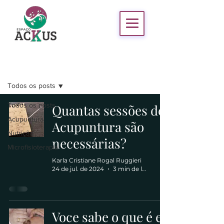
Blog
Todos os posts
Todos os posts
Quantas sessões de
Acupuntura
Acupuntura são
Nutrição
necessárias?
Microfisioterapia
Karla Cristiane Rogal Ruggieri
24 de jul. de 2024
3 min de leitura
Voce sabe o que é e