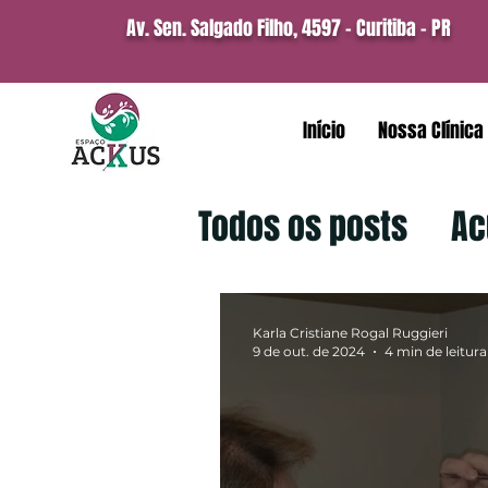
Av. Sen. Salgado Filho, 4597 -
Curitiba - PR
Início
Nossa Clínica
Todos os posts
Ac
Karla Cristiane Rogal Ruggieri
9 de out. de 2024
4 min de leitura