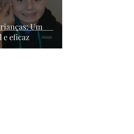
crianças: Um
 e eficaz