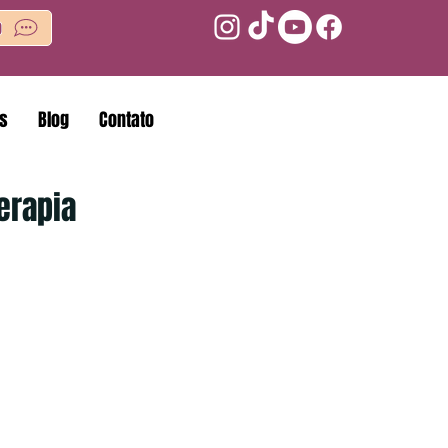
o
is
Blog
Contato
erapia