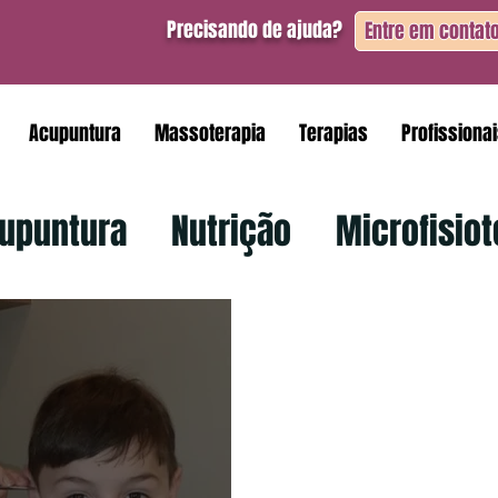
Precisando de ajuda?
Entre em contat
Acupuntura
Massoterapia
Terapias
Profissiona
upuntura
Nutrição
Microfisiot