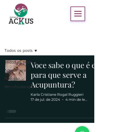
Blog
Todos os posts
Todos os posts
Voce sabe o que é e
Acupuntura
para que serve a
Nutrição
Acupuntura?
Microfisioterapia
Karla Cristiane Rogal Ruggieri
17 de jul. de 2024
4 min de leitura
Espaço Ackus