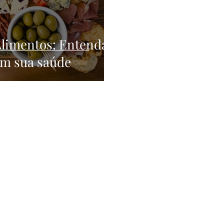
Alimentos: Entenda
am sua saúde