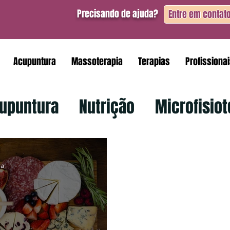
Precisando de ajuda?
Entre em contat
Acupuntura
Massoterapia
Terapias
Profissiona
upuntura
Nutrição
Microfisiot
ra