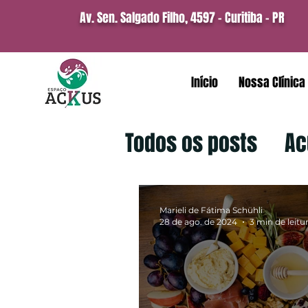
Av. Sen. Salgado Filho, 4597 -
Curitiba - PR
Início
Nossa Clínica
Todos os posts
Ac
Marieli de Fátima Schühli
28 de ago. de 2024
3 min de leitu